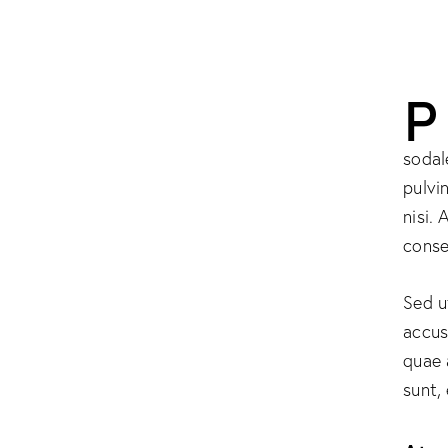
P
sodal
pulvi
nisi. 
conse
Sed u
accus
quae 
sunt,