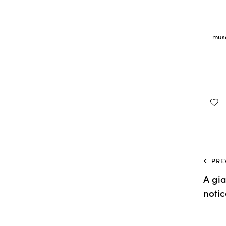
mus
PRE
A gia
noti