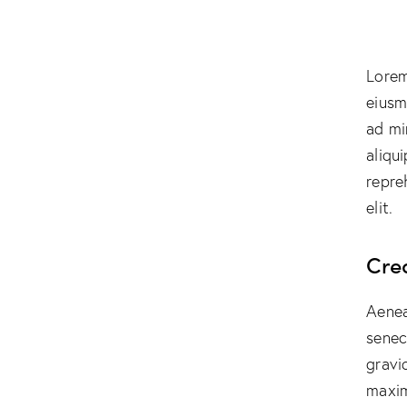
Lorem
eiusm
ad mi
aliqu
repre
elit.
Cre
Aenea
senec
gravid
maxim