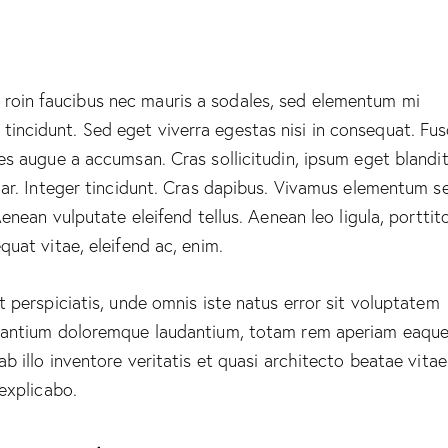
roin faucibus nec mauris a sodales, sed elementum mi
tincidunt. Sed eget viverra egestas nisi in consequat. Fu
es augue a accumsan. Cras sollicitudin, ipsum eget blandi
nar. Integer tincidunt. Cras dapibus. Vivamus elementum 
Aenean vulputate eleifend tellus. Aenean leo ligula, porttito
quat vitae, eleifend ac, enim.
t perspiciatis, unde omnis iste natus error sit voluptatem
antium doloremque laudantium, totam rem aperiam eaque
ab illo inventore veritatis et quasi architecto beatae vitae
 explicabo.