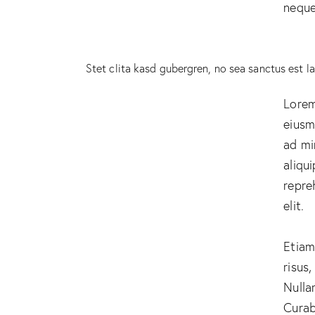
neque 
Stet clita kasd gubergren, no sea sanctus est l
Lorem
eiusm
ad mi
aliqu
repre
elit.
Etiam
risus
Nulla
Curab