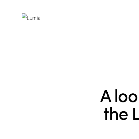
A loo
the 