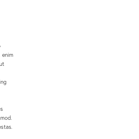
o
t enim
ut
ing
es
smod.
stas.