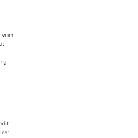
o
t enim
ut
ing
andit
inar