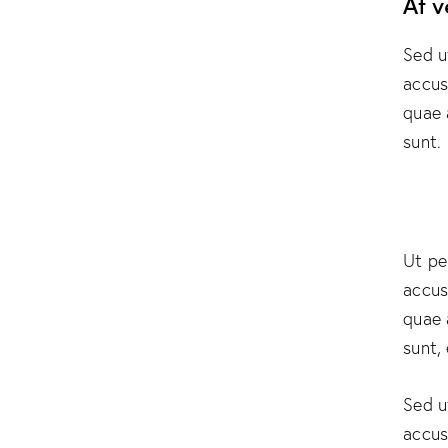
At 
Sed u
accus
quae 
sunt.
Ut pe
accus
quae 
sunt,
Sed u
accus