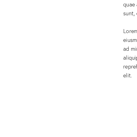
quae 
sunt,
Lorem
eiusm
ad mi
aliqu
repre
elit.