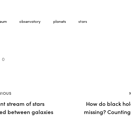
eum
observatory
planets
stars
0
VIOUS
nt stream of stars
How do black hol
ced between galaxies
missing? Counting 