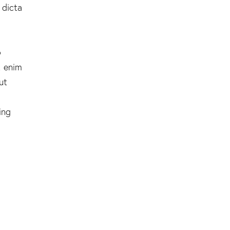
 dicta
o
t enim
ut
ing