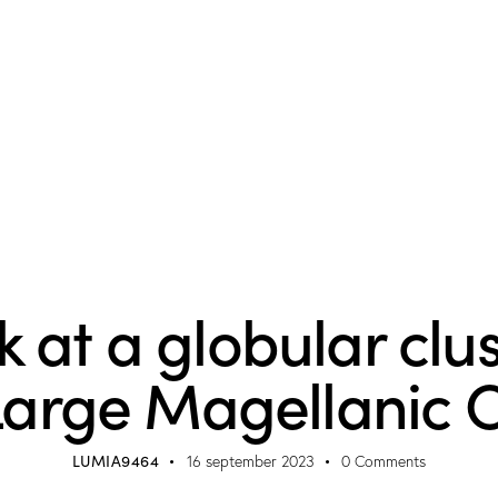
MUSEUM
k at a globular clus
Large Magellanic 
LUMIA9464
16 september 2023
0
Comments