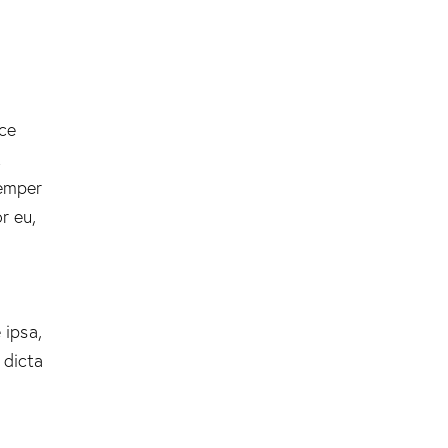
sce
t
semper
r eu,
 ipsa,
 dicta