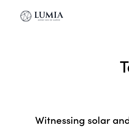
T
Witnessing solar and