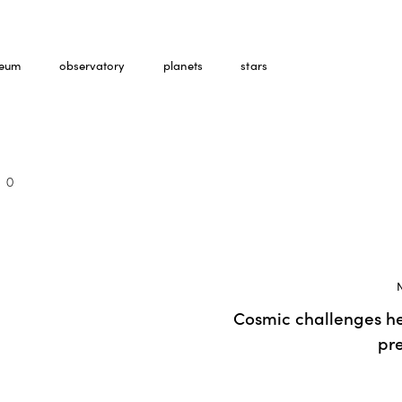
eum
observatory
planets
stars
0
Cosmic challenges he
pr