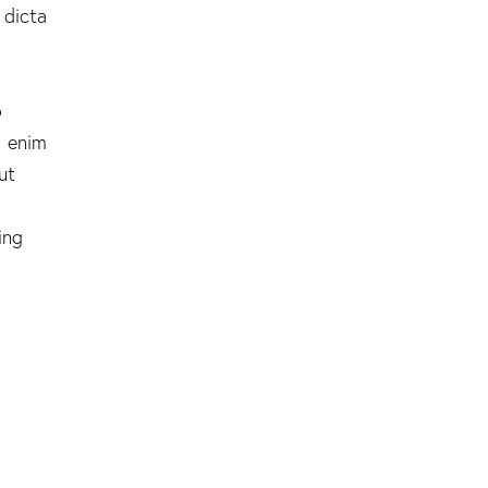
 dicta
o
t enim
ut
ing