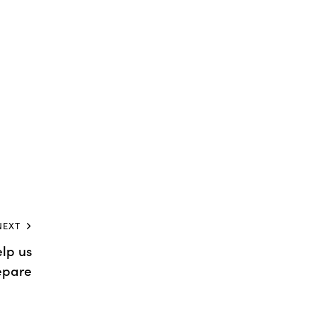
NEXT
lp us
epare