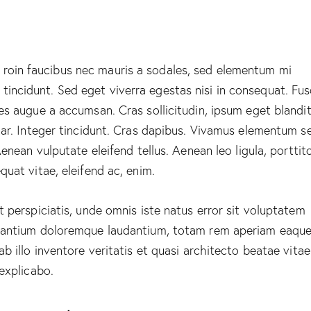
roin faucibus nec mauris a sodales, sed elementum mi
tincidunt. Sed eget viverra egestas nisi in consequat. Fu
es augue a accumsan. Cras sollicitudin, ipsum eget blandi
nar. Integer tincidunt. Cras dapibus. Vivamus elementum 
Aenean vulputate eleifend tellus. Aenean leo ligula, porttito
quat vitae, eleifend ac, enim.
t perspiciatis, unde omnis iste natus error sit voluptatem
antium doloremque laudantium, totam rem aperiam eaque
ab illo inventore veritatis et quasi architecto beatae vitae
 explicabo.