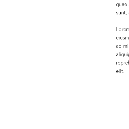
quae 
sunt,
Lorem
eiusm
ad mi
aliqu
repre
elit.