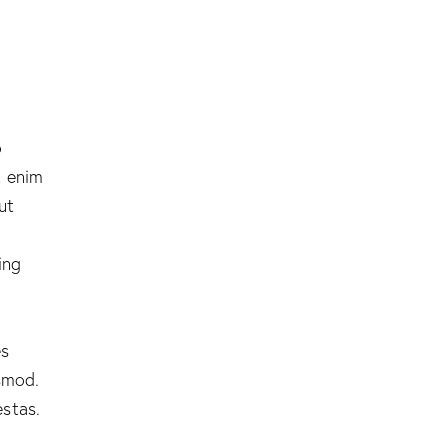
o
t enim
ut
ing
es
smod.
stas.