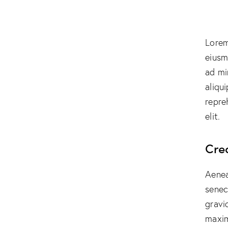
Lorem
eiusm
ad mi
aliqu
repre
elit.
Cre
Aenea
senec
gravid
maxim