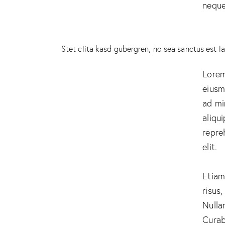
neque 
Stet clita kasd gubergren, no sea sanctus est l
Lorem
eiusm
ad mi
aliqu
repre
elit.
Etiam
risus
Nulla
Curab