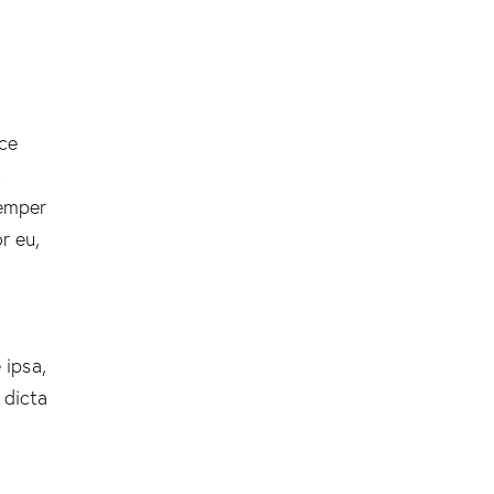
sce
t
semper
r eu,
 ipsa,
 dicta