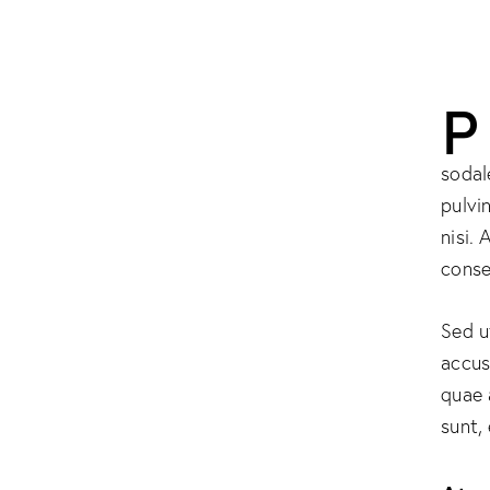
P
sodal
pulvi
nisi. 
conse
Sed u
accus
quae 
sunt,