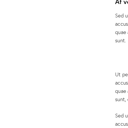
At 
Sed u
accus
quae 
sunt.
Ut pe
accus
quae 
sunt,
Sed u
accus