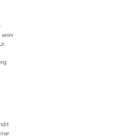
o
t enim
ut
ing
andit
inar