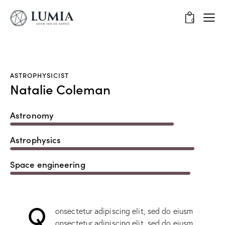
0
ASTROPHYSICIST
Natalie Coleman
Astronomy
80%
Astrophysics
90%
Space engineering
88%
Q
onsectetur adipiscing elit, sed do eiusm
onsectetur adipiscing elit, sed do eiusm