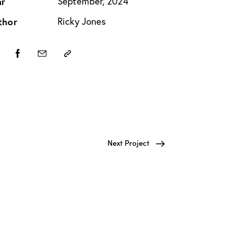
ar
September, 2024
thor
Ricky Jones
Next Project