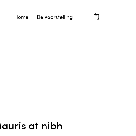
Home
De voorstelling
0
auris at nibh