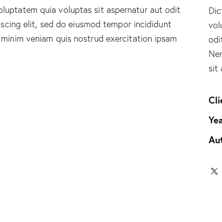
luptatem quia voluptas sit aspernatur aut odit
Dic
piscing elit, sed do eiusmod tempor incididunt
vol
 minim veniam quis nostrud exercitation ipsam
odi
Nem
sit
Cli
Ye
Au