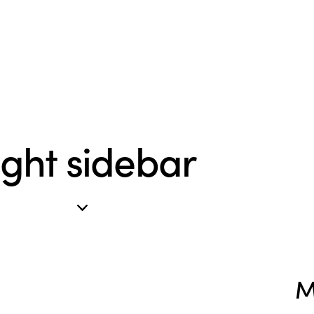
ight sidebar
M