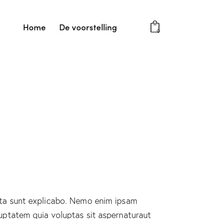
Home
De voorstelling
0
ta sunt explicabo. Nemo enim ipsam
uptatem quia voluptas sit aspernaturaut