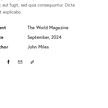
t aut fugit, sed quia consequuntur. Dicta
t explicabo.
ent
The World Magazine
te
September, 2024
thor
John Miles